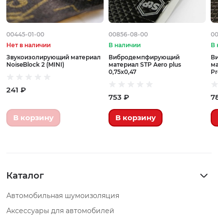
00445-01-00
00856-08-00
00
Нет в наличии
В наличии
В 
Звукоизолирующий материал
Вибродемпфирующий
В
NoiseBlock 2 (MINI)
материал STP Aero plus
ма
0,75х0,47
Pr
241 ₽
753 ₽
7
В корзину
В корзину
Каталог
Автомобильная шумоизоляция
Аксессуары для автомобилей