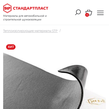
0
Материалы для автомобильной и
строительной шумоизоляции
Теплоизолирующие материалы STP
/
ХИТ
ХИТ
ХИТ
ХИТ
ХИТ