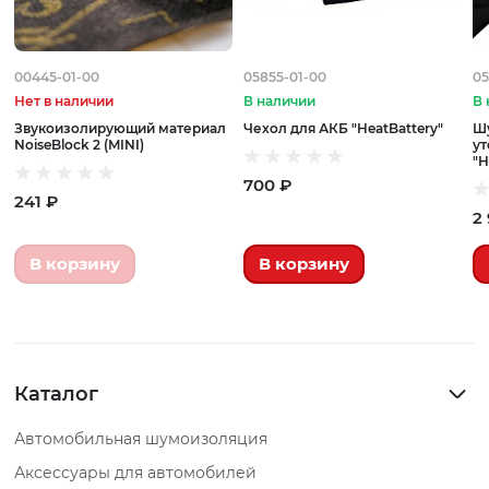
00445-01-00
05855-01-00
05
Нет в наличии
В наличии
В 
Звукоизолирующий материал
Чехол для АКБ "HeatBattery"
Шу
NoiseBlock 2 (MINI)
ут
"H
700 ₽
241 ₽
2
В корзину
В корзину
Каталог
Автомобильная шумоизоляция
Аксессуары для автомобилей