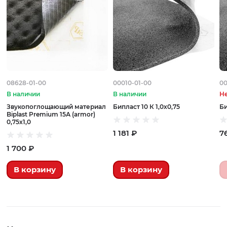
08628-01-00
00010-01-00
00
В наличии
В наличии
Не
Звукопоглощающий материал
Бипласт 10 К 1,0х0,75
Би
Biplast Premium 15А (armor)
0,75х1,0
1 181 ₽
7
1 700 ₽
В корзину
В корзину