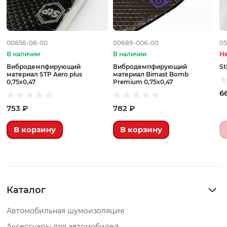
00856-08-00
00689-006-00
05
В наличии
В наличии
Не
Вибродемпфирующий
Вибродемпфирующий
St
материал STP Aero plus
материал Bimast Bomb
0,75х0,47
Premium 0,75х0,47
6
753 ₽
782 ₽
В корзину
В корзину
Каталог
Автомобильная шумоизоляция
Аксессуары для автомобилей