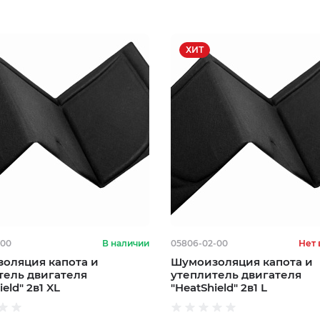
ХИТ
-00
В наличии
05806-02-00
Нет 
оляция капота и
Шумоизоляция капота и
тель двигателя
утеплитель двигателя
ield" 2в1 XL
"HeatShield" 2в1 L