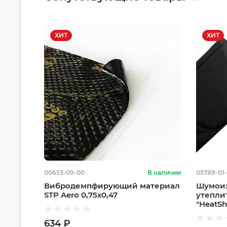
ХИТ
ХИТ
00653-09-00
В наличии
05789-01
Вибродемпфирующий материал
Шумоиз
STP Aero 0,75х0,47
утепли
"HeatSh
634 ₽