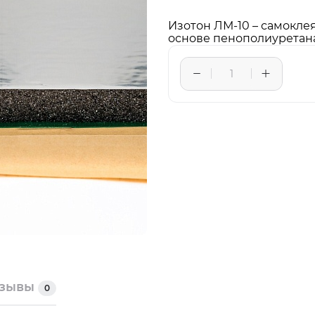
Изотон ЛМ-10 – самокл
основе пенополиуретана
тзывы
0