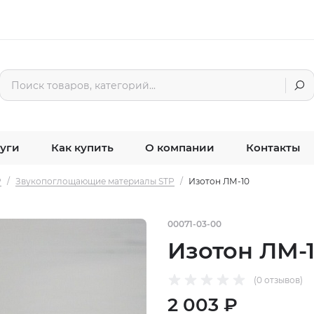
уги
Как купить
О компании
Контакты
P
/
Звукопоглощающие материалы STP
/
Изотон ЛМ-10
00071-03-00
Изотон ЛМ-
(0 отзывов)
2 003 ₽