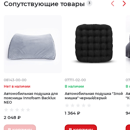
Сопутствующие товары
3
08143-00-00
07711-02-00
07
Нет в наличии
В наличии
В 
Автомобильная подушка для
Автомобильная подушка "Злой
А
поясницы Innofoam Backlux
мишка" черный/серый
"К
NEO
1 364 ₽
9
2 048 ₽
В корзину
В корзину