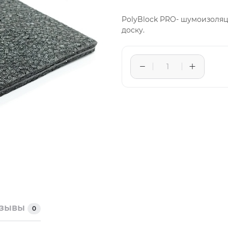
PolyBlock PRO- шумоизоля
доску.
тзывы
0