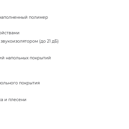
наполненный полимер
ойствами
вукоизолятором (до 21 дБ)
ий напольных покрытий
польного покрытия
ка и плесени