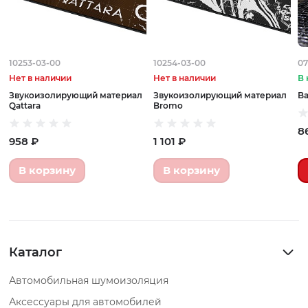
10253-03-00
10254-03-00
07
Нет в наличии
Нет в наличии
В 
Звукоизолирующий материал
Звукоизолирующий материал
Ba
Qattara
Bromo
8
958 ₽
1 101 ₽
В корзину
В корзину
Каталог
Автомобильная шумоизоляция
Аксессуары для автомобилей