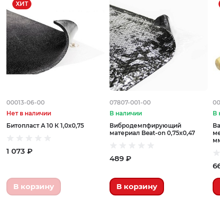
ХИТ
00013-06-00
07807-001-00
00
Нет в наличии
В наличии
В 
Битопласт А 10 К 1,0х0,75
Вибродемпфирующий
Ва
материал Beat-on 0,75х0,47
ме
м
1 073 ₽
489 ₽
6
В корзину
В корзину